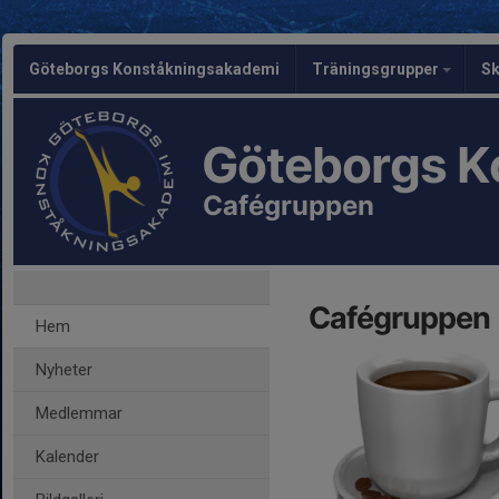
Göteborgs Konståkningsakademi
Träningsgrupper
Sk
Göteborgs K
Cafégruppen
Cafégruppen
Hem
Nyheter
Medlemmar
Kalender