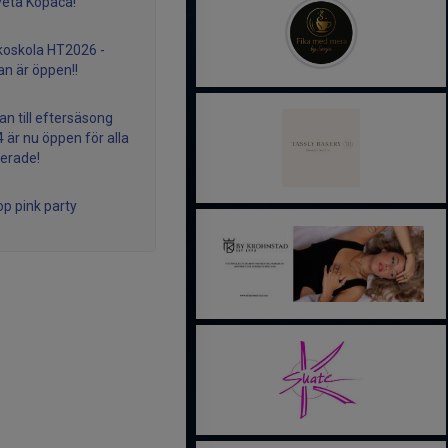
veta Kopaca!
koskola HT2026 -
n är öppen!!
n till eftersäsong
 är nu öppen för alla
serade!
op pink party