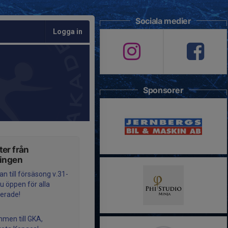
Sociala medier
Logga in
Sponsorer
er från
ningen
n till försäsong v.31-
u öppen för alla
serade!
men till GKA,