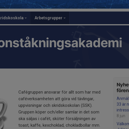
ridskoskola
Arbetsgrupper
onståkningsakademi
Nyhet
före
Cafégruppen ansvarar för allt som har med
caféverksamheten att göra vid tävlingar,
Anmäla
33 är n
uppvisningar och skridskoskolan (SSK).
intres
Gruppen köper och/eller samlar in det som
8 jun
ska säljas i cafét, sköter försäljningen av
Välkom
toast, kaffe, kexchoklad, chokladbollar mm.