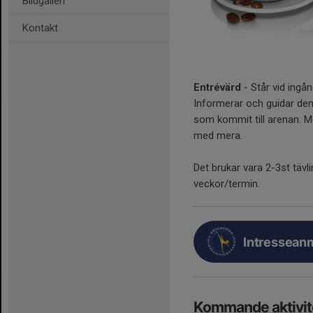
Bildgalleri
Kontakt
Entrévärd
- Står vid ingå
Informerar och guidar dem 
som kommit till arenan. M
med mera.
Det brukar vara 2-3st tävl
veckor/termin.
Intresseanm
Kommande aktivit