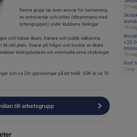
Jeliza
27 maj
Denna grupp tar även ansvar för bemanning
Skrids
av entrévärdar och lotteri (tillsammans med
anmäla
lotterigruppen) under klubbens tävlingar.
10 maj
Anmäla
ngen och hälsar åkare, tränare och publik välkomna.
v.22-24
till rätt plats. Svarar på frågor och bockar av åkare
intres
eddelar tävlingsledaren om eventuella sena strykningar
10 maj
Roof t
7 maj
ingar och ca 2st uppvisningar på ett helår. SSK är ca 10
älan till arbetsgrupp
eter