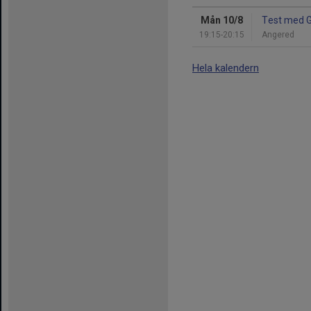
Mån 10/8
Test med 
19:15-20:15
Angered
Hela kalendern