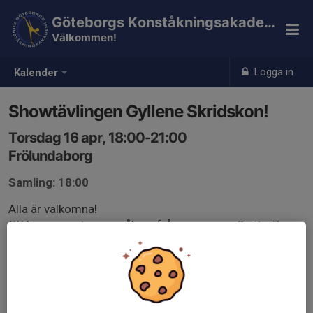
Göteborgs Konståkningsakademi
Välkommen!
Logga in
Kalender
Showtävlingen Gyllene Skridskon!
Torsdag 16 apr, 18:00-21:00
Frölundaborg
Samling: 18:00
Alla är välkomna!
GKA representeras av åkare från grupperna Sprite, 7-up,
Fanta, Trocadero och Päronsoda.