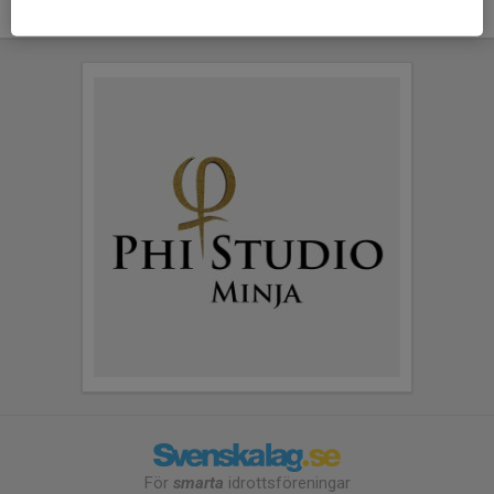
För
smarta
idrottsföreningar