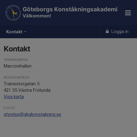
Göteborgs Konståkningsakademi
Välkommen!
Logga in
Kontakt
Kontakt
HEMMAARENA
Marconihallen
BESÖKSADRESS
Transistorgatan 5
421 35 Västra Frölunda
Visa karta
E-POST
styrelse@gbgkonstakning.se