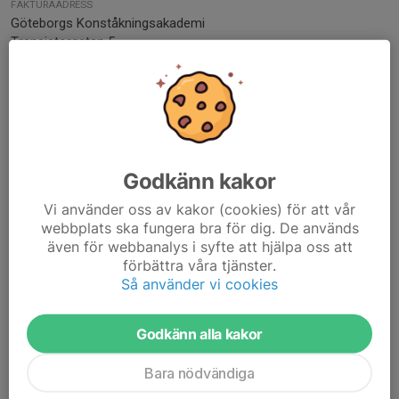
FAKTURAADRESS
Göteborgs Konståkningsakademi
Transistorgatan 5
421 35 Västra Frölunda
MEJLA PDF-FAKTUROR TILL
cashier@gbgkonstakning.se
FÖRENINGSNUMMER
54001-25
Godkänn kakor
ORG. NUMMER
Vi använder oss av kakor (cookies) för att vår
802524-9171
webbplats ska fungera bra för dig. De används
även för webbanalys i syfte att hjälpa oss att
BANKGIRO
förbättra våra tjänster.
5375-9239
Så använder vi cookies
SWISH-NUMMER
1232390771
Godkänn alla kakor
Bara nödvändiga