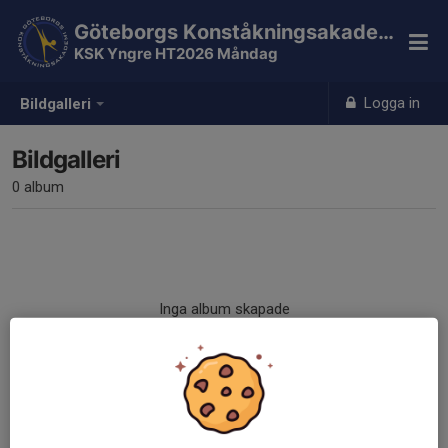
Göteborgs Konståkningsakademi
KSK Yngre HT2026 Måndag
Logga in
Bildgalleri
Bildgalleri
0 album
Inga album skapade