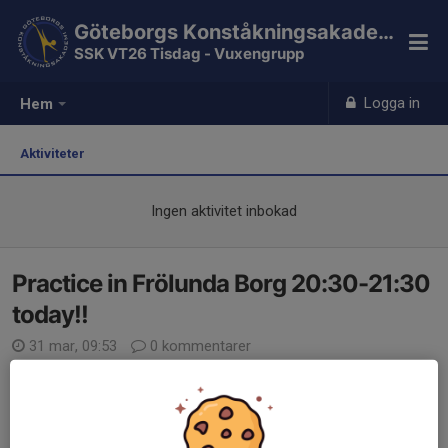
Göteborgs Konståkningsakademi
SSK VT26 Tisdag - Vuxengrupp
Logga in
Hem
Aktiviteter
Ingen aktivitet inbokad
Practice in Frölunda Borg 20:30-21:30
today!!
31 mar, 09:53
0 kommentarer
Läs mer
OBS Traning as usual today in