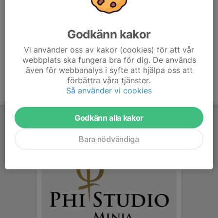
Wallenstam 20-21
3 mar, 12:28
0 kommentarer
Godkänn kakor
Läs mer
Vi använder oss av kakor (cookies) för att vår
webbplats ska fungera bra för dig. De används
även för webbanalys i syfte att hjälpa oss att
förbättra våra tjänster.
Så använder vi cookies
Godkänn alla kakor
Bara nödvändiga