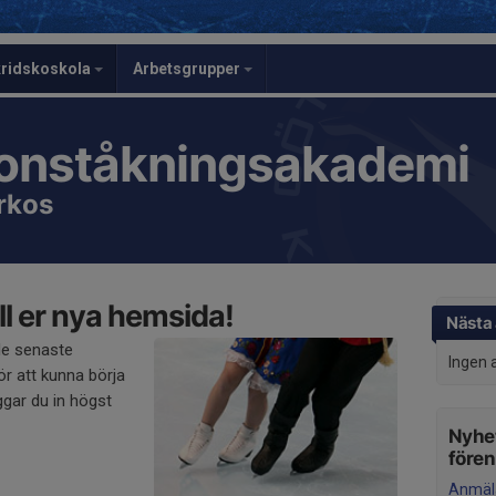
ridskoskola
Arbetsgrupper
onståkningsakademi
rkos
l er nya hemsida!
Nästa 
de senaste
Ingen 
r att kunna börja
gar du in högst
Nyhet
före
Anmäla