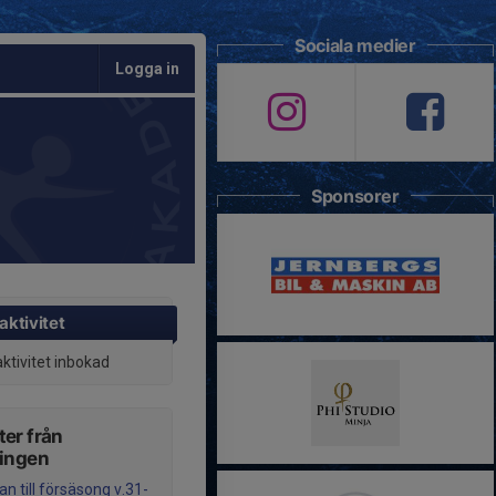
Sociala medier
Logga in
Sponsorer
aktivitet
aktivitet inbokad
er från
ningen
n till försäsong v.31-