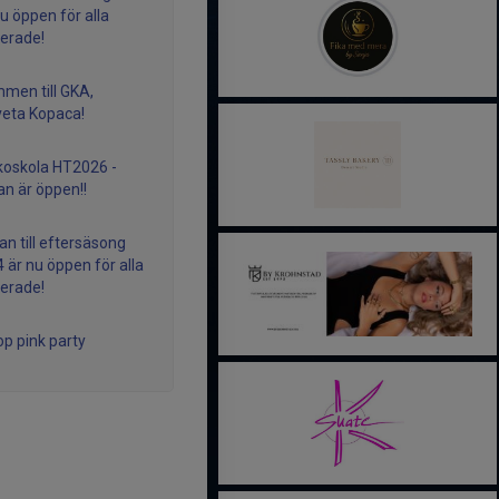
u öppen för alla
serade!
men till GKA,
veta Kopaca!
koskola HT2026 -
n är öppen!!
n till eftersäsong
 är nu öppen för alla
serade!
op pink party