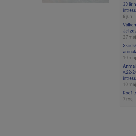
33 är n
intres
8 jun
Välkom
Jeliza
27 maj
Skrids
anmäla
10 maj
Anmäla
v.22-24
intres
10 maj
Roof t
7 maj