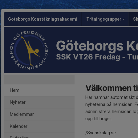
Göteborgs Konståkningsakademi
Träningsgrupper
Sk
Göteborgs K
SSK VT26 Fredag - Tu
Välkommen til
Hem
Här hamnar automatiskt 
Nyheter
nyheterna på hemsidan. Fö
administrera hemsidan log
Medlemmar
upp till höger.
Kalender
/Svenskalag.se