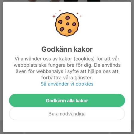
Godkänn kakor
Här hamnar automatiskt de senaste nyheterna på hemsidan. För
Vi använder oss av kakor (cookies) för att vår
att kunna börja administrera hemsidan loggar du in högst upp till
webbplats ska fungera bra för dig. De används
höger.
även för webbanalys i syfte att hjälpa oss att
förbättra våra tjänster.
/Svenskalag.se
Så använder vi cookies
Godkänn alla kakor
Bara nödvändiga