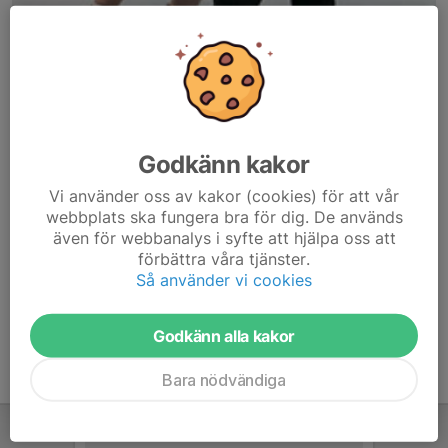
Godkänn kakor
Här hamnar automatiskt de senaste nyheterna på hemsidan. För
Vi använder oss av kakor (cookies) för att vår
att kunna börja administrera hemsidan loggar du in högst upp till
webbplats ska fungera bra för dig. De används
höger.
även för webbanalys i syfte att hjälpa oss att
förbättra våra tjänster.
/Svenskalag.se
Så använder vi cookies
Godkänn alla kakor
Bara nödvändiga