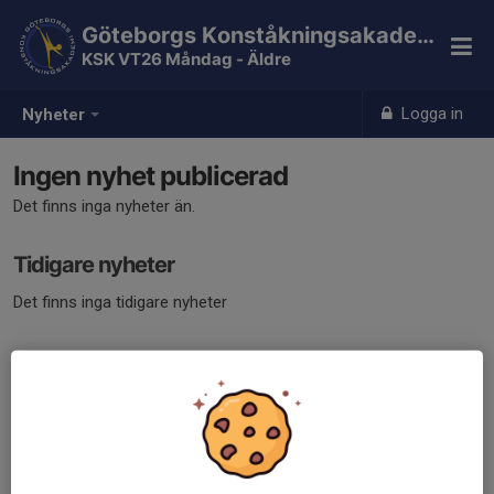
Göteborgs Konståkningsakademi
KSK VT26 Måndag - Äldre
Logga in
Nyheter
Ingen nyhet publicerad
Det finns inga nyheter än.
Tidigare nyheter
Det finns inga tidigare nyheter