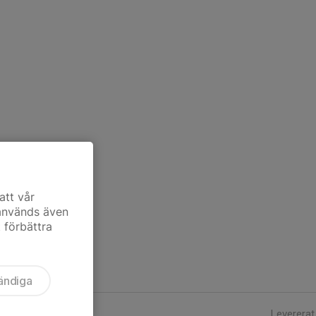
att vår
 används även
t förbättra
ändiga
Levererat