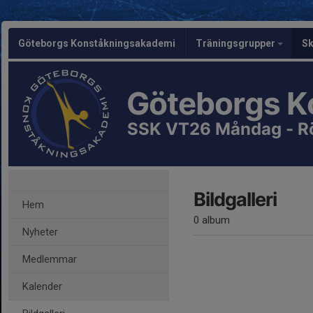
Göteborgs Konståkningsakademi
Träningsgrupper
Sk
Göteborgs K
SSK VT26 Måndag - R
Bildgalleri
Hem
0 album
Nyheter
Medlemmar
Kalender