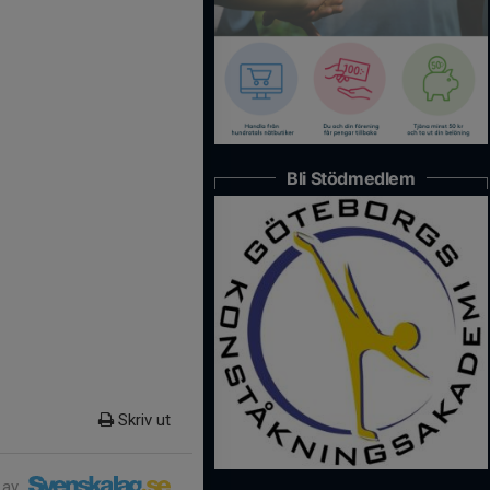
Bli Stödmedlem
Skriv ut
 av